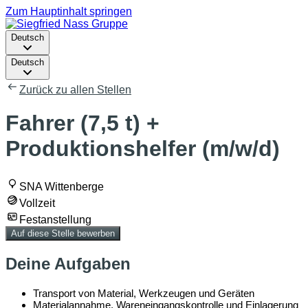
Zum Hauptinhalt springen
Deutsch
Deutsch
Zurück zu allen Stellen
Fahrer (7,5 t) +
Produktionshelfer (m/w/d)
SNA Wittenberge
Vollzeit
Festanstellung
Auf diese Stelle bewerben
Deine Aufgaben
Transport von Material, Werkzeugen und Geräten
Materialannahme, Wareneingangskontrolle und Einlagerung